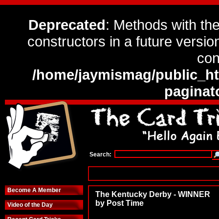
Deprecated
: Methods with the
constructors in a future versi
con
/home/jaymismag/public_htm
paginat
Search:
Become A Member
The Kentucky Derby - WINNER
by Post Time
Video of the Day