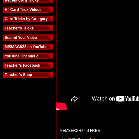
Recent Card Tricks
All Card Trick Videos
Card Tricks by Category
Teacher's Tricks
Submit Your Video
MISMAG822 on YouTube
YouTube Channel 2
Teacher's Facebook
Teacher's Shop
MEMBERSHIP IS FREE.