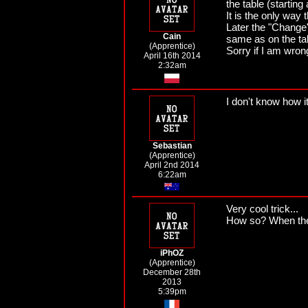
the table (starting 
It is the only way 
Later the "Change"
Cain
same as on the ta
(Apprentice)
Sorry if I am wrong
April 16th 2014
2:32am
I don't know how it
Sebastian
(Apprentice)
April 2nd 2014
6:22am
Very cool trick...
How so? When the 
iPhOZ
(Apprentice)
December 28th
2013
5:39pm