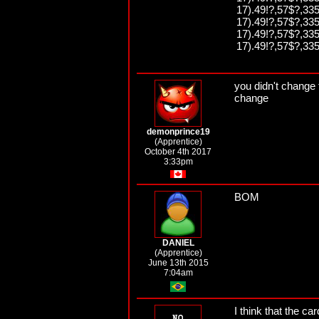
17).49!?,57$?,335
17).49!?,57$?,335
17).49!?,57$?,335
17).49!?,57$?,335
you didn't change 
change
demonprince19
(Apprentice)
October 4th 2017
3:33pm
BOM
DANIEL
(Apprentice)
June 13th 2015
7:04am
I think that the 